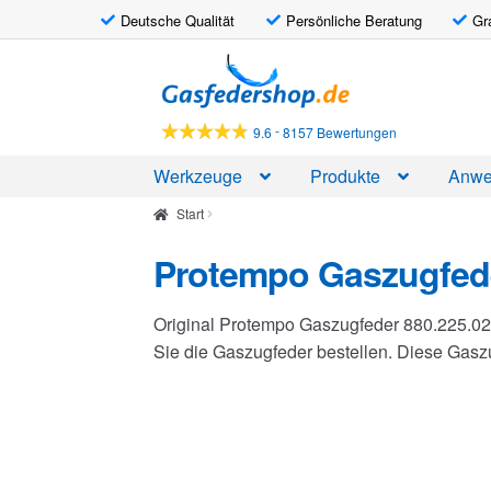
Deutsche Qualität
Persönliche Beratung
Gr
Zur
Zum
Navigation
Inhalt
springen
springen
-
9.6
8157 Bewertungen
Werkzeuge
Produkte
Anwe
Start
Protempo Gaszugfede
Original Protempo Gaszugfeder 880.225.02
Sie die Gaszugfeder bestellen. Diese Gas