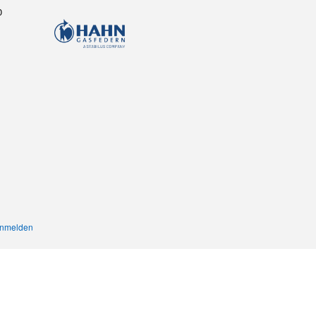
0
nmelden