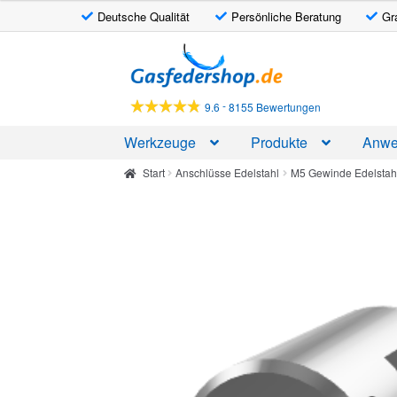
Deutsche Qualität
Persönliche Beratung
Gr
Zur
Zum
Navigation
Inhalt
springen
springen
-
9.6
8155 Bewertungen
Werkzeuge
Produkte
Anwe
Start
Anschlüsse Edelstahl
M5 Gewinde Edelstah