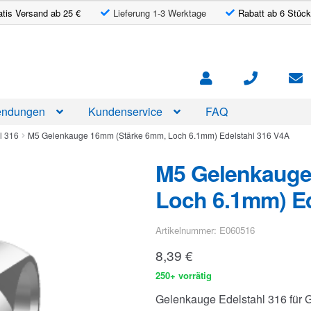
atis Versand ab 25 €
Lieferung 1-3 Werktage
Rabatt ab 6 Stück
ndungen
Kundenservice
FAQ
l 316
M5 Gelenkauge 16mm (Stärke 6mm, Loch 6.1mm) Edelstahl 316 V4A
M5 Gelenkauge
Loch 6.1mm) Ed
Artikelnummer: E060516
8,39
€
250+ vorrätig
Gelenkauge Edelstahl 316 für