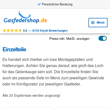
Persönliche Beratung
Zur
Zum
Navigation
Inhalt
Menü
springen
springen
9.6
—
8154 Kiyoh Bewertungen
Unte
Werkzeuge
öffne
Preise inkl. MwSt. anzeigen
Unte
Produkte
öffne
Einzelteile
Unte
Anwendungen
öffne
Es handelt sich hierbei um lose Montageplatten und
Unte
Kundenservice
Halterungen. Achten Sie genau darauf, wie groß das Loch
öffne
für das Gelenkauge sein soll. Die Einzelteile finden Sie
FAQ
auch als passende Sets im Menü zum jeweiligen Gewinde
oder im Konfigurator zur jeweiligen Gasfeder.
Alle 20 Ergebnisse werden angezeigt