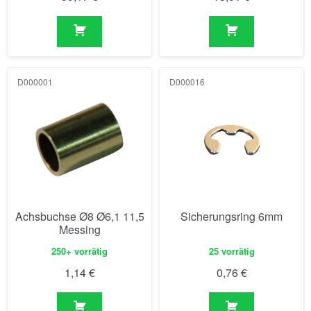
D000001
D000016
Achsbuchse Ø8 Ø6,1 11,5
Sicherungsring 6mm
Messing
250+ vorrätig
25 vorrätig
1,14
€
0,76
€