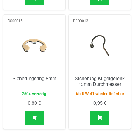
D000015
D000013
Sicherungsring 8mm
Sicherung Kugelgelenk
13mm Durchmesser
250+ vorrätig
Ab KW 41 wieder lieferbar
0,80
€
0,95
€