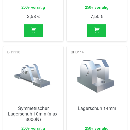
250+ vorrätig
250+ vorrätig
2,58
€
7,50
€
BH1110
BH0114
Symmetrischer
Lagerschuh 14mm
Lagerschuh 10mm (max.
3000N)
250+ vorrätig
250+ vorrätig