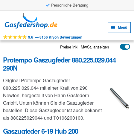
Persönliche Beratung
Zur
Zum
Navigation
Inhalt
Menü
springen
springen
9.6
—
8156 Kiyoh Bewertungen
Unte
Werkzeuge
öffne
Preise inkl. MwSt. anzeigen
Unte
Produkte
öffne
Protempo Gaszugfeder 880.225.029.044
Unte
Anwendungen
290N
öffne
Unte
Kundenservice
Original Protempo Gaszugfeder
öffne
FAQ
880.225.029.044 mit einer Kraft von 290
Newton, hergestellt von Hahn Gasfedern
GmbH. Unten können Sie die Gaszugfeder
bestellen. Diese Gaszugfeder ist auch bekannt
als 880225029044 und T0106200100.
Gaszugfeder 6-19 Hub 200