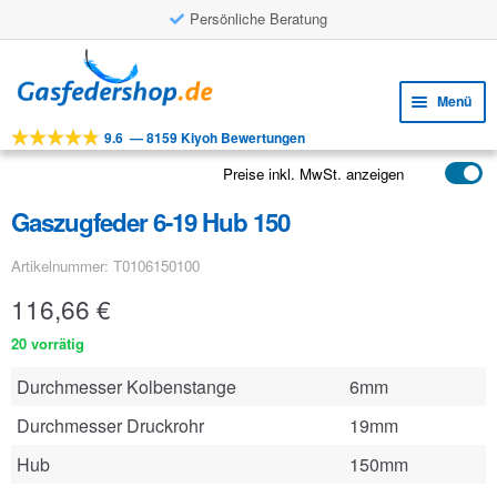
Persönliche Beratung
Zur
Zum
Navigation
Inhalt
Menü
springen
springen
9.6
—
8159 Kiyoh Bewertungen
Unte
Werkzeuge
öffne
Preise inkl. MwSt. anzeigen
Unte
Produkte
öffne
Gaszugfeder 6-19 Hub 150
Unte
Anwendungen
öffne
Artikelnummer: T0106150100
Unte
Kundenservice
öffne
116,66
€
FAQ
20 vorrätig
Durchmesser Kolbenstange
6mm
Durchmesser Druckrohr
19mm
Hub
150mm