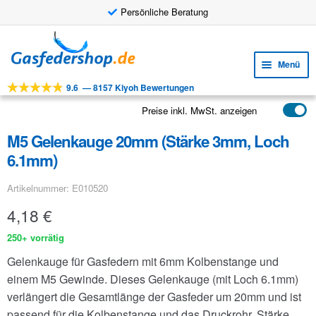
Persönliche Beratung
Zur
Zum
Navigation
Inhalt
Menü
springen
springen
9.6
—
8157 Kiyoh Bewertungen
Unte
Werkzeuge
öffne
Preise inkl. MwSt. anzeigen
Unte
Produkte
öffne
M5 Gelenkauge 20mm (Stärke 3mm, Loch
Unte
Anwendungen
6.1mm)
öffne
Unte
Kundenservice
Artikelnummer: E010520
öffne
FAQ
4,18
€
250+ vorrätig
Gelenkauge für Gasfedern mit 6mm Kolbenstange und
einem M5 Gewinde. Dieses Gelenkauge (mit Loch 6.1mm)
verlängert die Gesamtlänge der Gasfeder um 20mm und ist
passend für die Kolbenstange und das Druckrohr. Stärke