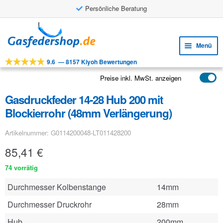
Persönliche Beratung
Zur
Zum
Navigation
Inhalt
Menü
springen
springen
9.6
—
8157 Kiyoh Bewertungen
Unte
Werkzeuge
öffne
Preise inkl. MwSt. anzeigen
Unte
Produkte
öffne
Gasdruckfeder 14-28 Hub 200 mit
Unte
Anwendungen
Blockierrohr (48mm Verlängerung)
öffne
Unte
Kundenservice
Artikelnummer: G0114200048-LT011428200
öffne
FAQ
85,41
€
74 vorrätig
Durchmesser Kolbenstange
14mm
Durchmesser Druckrohr
28mm
Hub
200mm