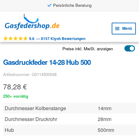
Persönliche Beratung
Zur
Zum
Navigation
Inhalt
Menü
springen
springen
9.6
—
8157 Kiyoh Bewertungen
Unte
Werkzeuge
öffne
Preise inkl. MwSt. anzeigen
Unte
Produkte
öffne
Gasdruckfeder 14-28 Hub 500
Unte
Anwendungen
öffne
Artikelnummer: G0114500048
Unte
Kundenservice
öffne
78,28
€
FAQ
250+ vorrätig
Durchmesser Kolbenstange
14mm
Durchmesser Druckrohr
28mm
Hub
500mm