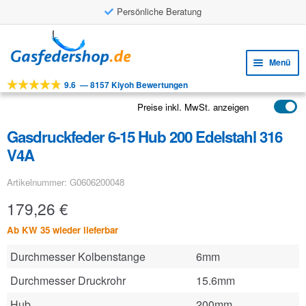
Persönliche Beratung
Zur
Zum
Navigation
Inhalt
Menü
springen
springen
9.6
—
8157 Kiyoh Bewertungen
Unte
Werkzeuge
öffne
Preise inkl. MwSt. anzeigen
Unte
Produkte
öffne
Gasdruckfeder 6-15 Hub 200 Edelstahl 316
Unte
Anwendungen
V4A
öffne
Unte
Kundenservice
Artikelnummer: G0606200048
öffne
FAQ
179,26
€
Ab KW 35 wieder lieferbar
Durchmesser Kolbenstange
6mm
Durchmesser Druckrohr
15.6mm
Hub
200mm