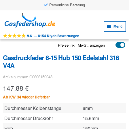
Persönliche Beratung
Zur
Zum
Navigation
Inhalt
Menü
springen
springen
9.6
—
8154 Kiyoh Bewertungen
Unte
Werkzeuge
öffne
Preise inkl. MwSt. anzeigen
Unte
Produkte
öffne
Gasdruckfeder 6-15 Hub 150 Edelstahl 316
Unte
Anwendungen
V4A
öffne
Unte
Kundenservice
Artikelnummer: G0606150048
öffne
FAQ
147,88
€
Ab KW 34 wieder lieferbar
Durchmesser Kolbenstange
6mm
Durchmesser Druckrohr
15.6mm
Hub
150mm