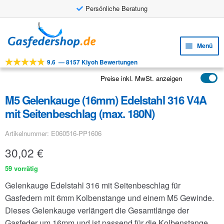
Persönliche Beratung
Zur
Zum
Navigation
Inhalt
Menü
springen
springen
9.6
—
8157 Kiyoh Bewertungen
Unte
Werkzeuge
öffne
Preise inkl. MwSt. anzeigen
Unte
Produkte
öffne
M5 Gelenkauge (16mm) Edelstahl 316 V4A
Unte
Anwendungen
mit Seitenbeschlag (max. 180N)
öffne
Unte
Kundenservice
Artikelnummer: E060516-PP1606
öffne
FAQ
30,02
€
59 vorrätig
Gelenkauge Edelstahl 316 mit Seitenbeschlag für
Gasfedern mit 6mm Kolbenstange und einem M5 Gewinde.
Dieses Gelenkauge verlängert die Gesamtlänge der
Gasfeder um 16mm und ist passend für die Kolbenstange