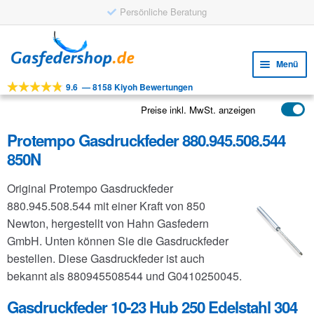
Persönliche Beratung
Zur
Zum
Navigation
Inhalt
Menü
springen
springen
9.6
—
8158 Kiyoh Bewertungen
Unte
Werkzeuge
öffne
Preise inkl. MwSt. anzeigen
Unte
Produkte
öffne
Protempo Gasdruckfeder 880.945.508.544
Unte
Anwendungen
850N
öffne
Unte
Kundenservice
Original Protempo Gasdruckfeder
öffne
FAQ
880.945.508.544 mit einer Kraft von 850
Newton, hergestellt von Hahn Gasfedern
GmbH. Unten können Sie die Gasdruckfeder
bestellen. Diese Gasdruckfeder ist auch
bekannt als 880945508544 und G0410250045.
Gasdruckfeder 10-23 Hub 250 Edelstahl 304