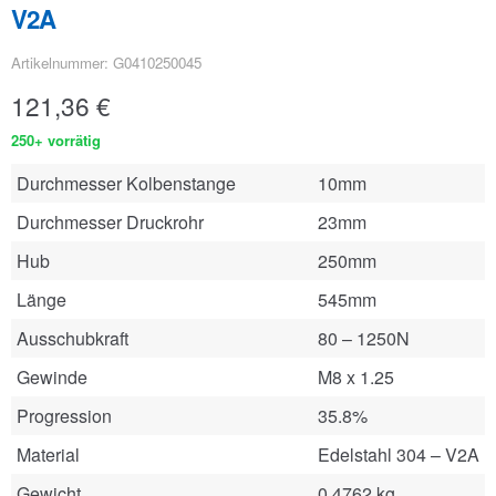
V2A
Artikelnummer: G0410250045
121,36
€
250+ vorrätig
Durchmesser Kolbenstange
10mm
Durchmesser Druckrohr
23mm
Hub
250mm
Länge
545mm
Ausschubkraft
80 – 1250N
Gewinde
M8 x 1.25
Progression
35.8%
Material
Edelstahl 304 – V2A
Gewicht
0.4762 kg