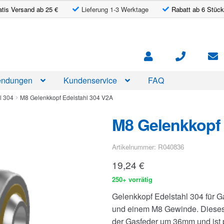
atis Versand ab 25 €
Lieferung 1-3 Werktage
Rabatt ab 6 Stück
ndungen
Kundenservice
FAQ
l 304
M8 Gelenkkopf Edelstahl 304 V2A
M8 Gelenkkopf 
Artikelnummer: R040836
19,24
€
250+ vorrätig
Gelenkkopf Edelstahl 304 für
und einem M8 Gewinde. Dieses
der Gasfeder um 36mm und ist 