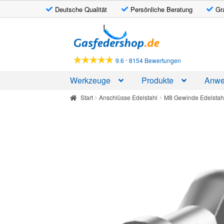
Deutsche Qualität
Persönliche Beratung
Gr
Zur
Zum
Navigation
Inhalt
springen
springen
-
9.6
8154 Bewertungen
Werkzeuge
Produkte
Anwe
Start
Anschlüsse Edelstahl
M8 Gewinde Edelstah