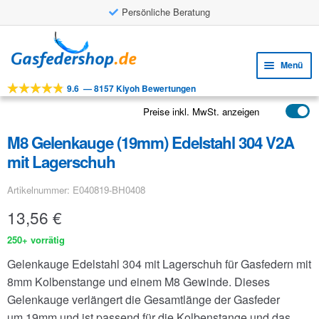
Persönliche Beratung
Zur
Zum
Navigation
Inhalt
Menü
springen
springen
9.6
—
8157 Kiyoh Bewertungen
Unte
Werkzeuge
öffne
Preise inkl. MwSt. anzeigen
Unte
Produkte
öffne
M8 Gelenkauge (19mm) Edelstahl 304 V2A
Unte
Anwendungen
mit Lagerschuh
öffne
Unte
Kundenservice
Artikelnummer: E040819-BH0408
öffne
FAQ
13,56
€
250+ vorrätig
Gelenkauge Edelstahl 304 mit Lagerschuh für Gasfedern mit
8mm Kolbenstange und einem M8 Gewinde. Dieses
Gelenkauge verlängert die Gesamtlänge der Gasfeder
um 19mm und ist passend für die Kolbenstange und das