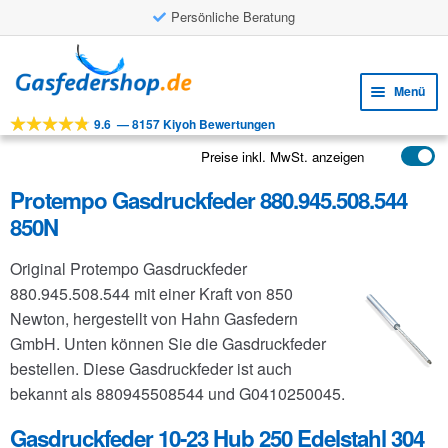
Persönliche Beratung
Zur
Zum
Navigation
Inhalt
Menü
springen
springen
9.6
—
8157 Kiyoh Bewertungen
Unte
Werkzeuge
öffne
Preise inkl. MwSt. anzeigen
Unte
Produkte
öffne
Protempo Gasdruckfeder 880.945.508.544
Unte
Anwendungen
850N
öffne
Unte
Kundenservice
Original Protempo Gasdruckfeder
öffne
FAQ
880.945.508.544 mit einer Kraft von 850
Newton, hergestellt von Hahn Gasfedern
GmbH. Unten können Sie die Gasdruckfeder
bestellen. Diese Gasdruckfeder ist auch
bekannt als 880945508544 und G0410250045.
Gasdruckfeder 10-23 Hub 250 Edelstahl 304