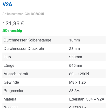
V2A
Artikelnummer: G0410250045
121,36
€
250+ vorrätig
Durchmesser Kolbenstange
10mm
Durchmesser Druckrohr
23mm
Hub
250mm
Länge
545mm
Ausschubkraft
80 – 1250N
Gewinde
M8 x 1.25
Progression
35.8%
Material
Edelstahl 304 – V2A
Gewicht
0.4762 kg