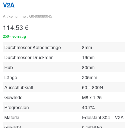
V2A
Artikelnummer: G0408080045
114,53
€
250+ vorrätig
Durchmesser Kolbenstange
8mm
Durchmesser Druckrohr
19mm
Hub
80mm
Länge
205mm
Ausschubkraft
50 – 800N
Gewinde
M8 x 1.25
Progression
40.7%
Material
Edelstahl 304 – V2A
Gewicht
0.1616 kg