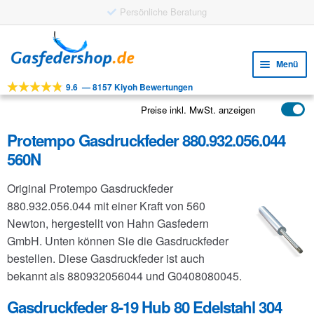
Gratis Versand ab 25 €
Zur
Zum
Navigation
Inhalt
Menü
springen
springen
9.6
—
8157 Kiyoh Bewertungen
Unte
Werkzeuge
öffne
Preise inkl. MwSt. anzeigen
Unte
Produkte
öffne
Protempo Gasdruckfeder 880.932.056.044
Unte
Anwendungen
560N
öffne
Unte
Kundenservice
Original Protempo Gasdruckfeder
öffne
FAQ
880.932.056.044 mit einer Kraft von 560
Newton, hergestellt von Hahn Gasfedern
GmbH. Unten können Sie die Gasdruckfeder
bestellen. Diese Gasdruckfeder ist auch
bekannt als 880932056044 und G0408080045.
Gasdruckfeder 8-19 Hub 80 Edelstahl 304