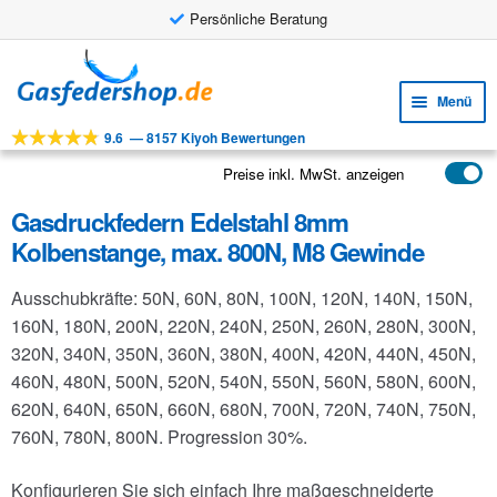
Persönliche Beratung
Zur
Zum
Navigation
Inhalt
Menü
springen
springen
9.6
—
8157 Kiyoh Bewertungen
Unte
Werkzeuge
öffne
Preise inkl. MwSt. anzeigen
Unte
Produkte
öffne
Gasdruckfedern Edelstahl 8mm
Unte
Anwendungen
Kolbenstange, max. 800N, M8 Gewinde
öffne
Unte
Kundenservice
Ausschubkräfte: 50N, 60N, 80N, 100N, 120N, 140N, 150N,
öffne
FAQ
160N, 180N, 200N, 220N, 240N, 250N, 260N, 280N, 300N,
320N, 340N, 350N, 360N, 380N, 400N, 420N, 440N, 450N,
460N, 480N, 500N, 520N, 540N, 550N, 560N, 580N, 600N,
620N, 640N, 650N, 660N, 680N, 700N, 720N, 740N, 750N,
760N, 780N, 800N. Progression 30%.
Konfigurieren Sie sich einfach Ihre maßgeschneiderte