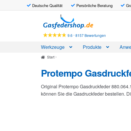
Deutsche Qualität
Persönliche Beratung
Gr
Zur
Zum
Navigation
Inhalt
springen
springen
-
9.6
8157 Bewertungen
Werkzeuge
Produkte
Anwe
Start
Protempo Gasdruckfe
Original Protempo Gasdruckfeder 880.064.
können Sie die Gasdruckfeder bestellen. 