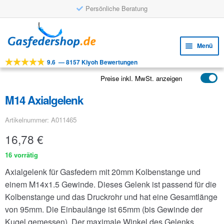
Persönliche Beratung
Zur
Zum
Navigation
Inhalt
Menü
springen
springen
9.6
—
8157 Kiyoh Bewertungen
Unte
Werkzeuge
öffne
Preise inkl. MwSt. anzeigen
Unte
Produkte
öffne
M14 Axialgelenk
Unte
Anwendungen
öffne
Artikelnummer: A011465
Unte
Kundenservice
öffne
16,78
€
FAQ
16 vorrätig
Axialgelenk für Gasfedern mit 20mm Kolbenstange und
einem M14x1.5 Gewinde. Dieses Gelenk ist passend für die
Kolbenstange und das Druckrohr und hat eine Gesamtlänge
von 95mm. Die Einbaulänge ist 65mm (bis Gewinde der
Kugel gemessen). Der maximale Winkel des Gelenks