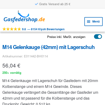
Gratis Versand ab 25 €
Zur
Zum
Navigation
Inhalt
Menü
springen
springen
9.6
—
8154 Kiyoh Bewertungen
Unte
Werkzeuge
öffne
Preise inkl. MwSt. anzeigen
Unte
Produkte
öffne
M14 Gelenkauge (42mm) mit Lagerschuh
Unte
Anwendungen
öffne
Artikelnummer: E011442-BH0114
Unte
Kundenservice
öffne
56,04
€
FAQ
250+ vorrätig
M14 Gelenkauge mit Lagerschuh für Gasfedern mit 20mm
Kolbenstange und einem M14 Gewinde. Dieses
Gelenkauge verlängert die Gesamtlänge der Gasfeder um
42mm und ist passend für die Kolbenstange und das
Druckrohr.
Gewicht: 0.512 kg.