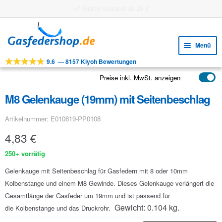
Gratis Versand ab 25 €
Zur
Zum
Navigation
Inhalt
Menü
springen
springen
9.6
—
8157 Kiyoh Bewertungen
Unte
Werkzeuge
öffne
Preise inkl. MwSt. anzeigen
Unte
Produkte
öffne
M8 Gelenkauge (19mm) mit Seitenbeschlag
Unte
Anwendungen
öffne
Artikelnummer: E010819-PP0108
Unte
Kundenservice
öffne
4,83
€
FAQ
250+ vorrätig
Gelenkauge mit Seitenbeschlag für Gasfedern mit 8 oder 10mm
Kolbenstange und einem M8 Gewinde. Dieses Gelenkauge verlängert die
Gesamtlänge der Gasfeder um 19mm und ist passend für
Gewicht: 0.104 kg.
die Kolbenstange und das Druckrohr.