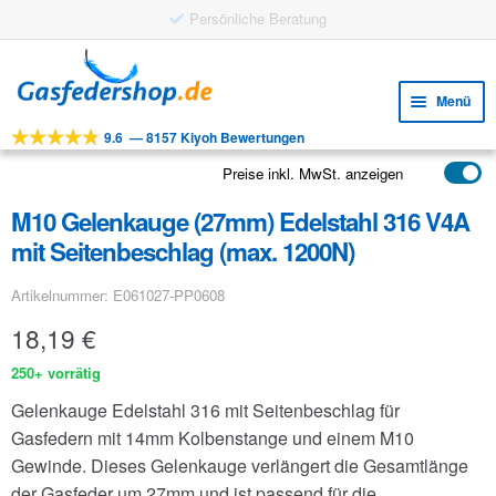
Zur
Zum
Navigation
Inhalt
Menü
springen
springen
9.6
—
8157 Kiyoh Bewertungen
Unte
Werkzeuge
öffne
Preise inkl. MwSt. anzeigen
Unte
Produkte
öffne
M10 Gelenkauge (27mm) Edelstahl 316 V4A
Unte
Anwendungen
mit Seitenbeschlag (max. 1200N)
öffne
Unte
Kundenservice
Artikelnummer: E061027-PP0608
öffne
FAQ
18,19
€
250+ vorrätig
Gelenkauge Edelstahl 316 mit Seitenbeschlag für
Gasfedern mit 14mm Kolbenstange und einem M10
Gewinde. Dieses Gelenkauge verlängert die Gesamtlänge
der Gasfeder um 27mm und ist passend für die