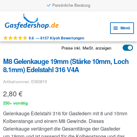
Persönliche Beratung
Zur
Zum
Navigation
Inhalt
Menü
springen
springen
9.6
—
8157 Kiyoh Bewertungen
Unte
Werkzeuge
öffne
Preise inkl. MwSt. anzeigen
Unte
Produkte
öffne
M8 Gelenkauge 19mm (Stärke 10mm, Loch
Unte
Anwendungen
8.1mm) Edelstahl 316 V4A
öffne
Unte
Kundenservice
Artikelnummer: E060819
öffne
FAQ
2,80
€
250+ vorrätig
Gelenkauge Edelstahl 316 für Gasfedern mit 8 und 10mm
Kolbenstange und einem M8 Gewinde. Dieses
Gelenkauge verlängert die Gesamtlänge der Gasfeder
um 19mm und ist passend für die Kolbenstange und das