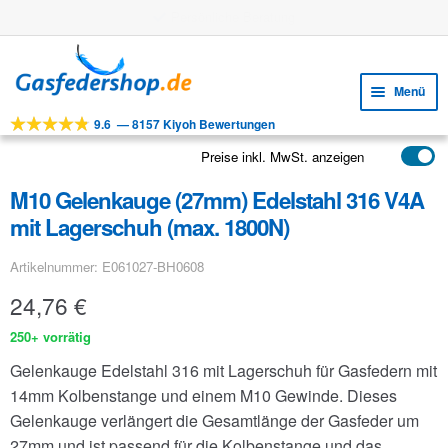
Gratis Versand ab 25 €
Zur
Zum
Navigation
Inhalt
Menü
springen
springen
9.6
—
8157 Kiyoh Bewertungen
Unte
Werkzeuge
öffne
Preise inkl. MwSt. anzeigen
Unte
Produkte
öffne
M10 Gelenkauge (27mm) Edelstahl 316 V4A
Unte
Anwendungen
mit Lagerschuh (max. 1800N)
öffne
Unte
Kundenservice
Artikelnummer: E061027-BH0608
öffne
FAQ
24,76
€
250+ vorrätig
Gelenkauge Edelstahl 316 mit Lagerschuh für Gasfedern mit
14mm Kolbenstange und einem M10 Gewinde. Dieses
Gelenkauge verlängert die Gesamtlänge der Gasfeder um
27mm und ist passend für die Kolbenstange und das