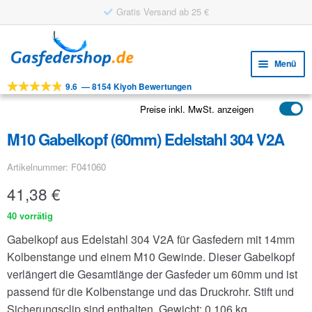
Gratis Versand ab 25 €
Zur
Zum
Navigation
Inhalt
Menü
springen
springen
9.6
—
8154 Kiyoh Bewertungen
Unte
Werkzeuge
öffne
Preise inkl. MwSt. anzeigen
Unte
Produkte
öffne
M10 Gabelkopf (60mm) Edelstahl 304 V2A
Unte
Anwendungen
öffne
Artikelnummer: F041060
Unte
Kundenservice
öffne
41,38
€
FAQ
40 vorrätig
Gabelkopf aus Edelstahl 304 V2A für Gasfedern mit 14mm
Kolbenstange und einem M10 Gewinde. Dieser Gabelkopf
verlängert die Gesamtlänge der Gasfeder um 60mm und ist
passend für die Kolbenstange und das Druckrohr. Stift und
Sicherungsclip sind enthalten.
Gewicht: 0.106 kg.