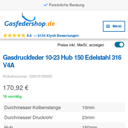
Persönliche Beratung
Zur
Zum
Navigation
Inhalt
Menü
springen
springen
9.6
—
8154 Kiyoh Bewertungen
Unte
Werkzeuge
öffne
Preise inkl. MwSt. anzeigen
Unte
Produkte
öffne
Gasdruckfeder 10-23 Hub 150 Edelstahl 316
Unte
Anwendungen
V4A
öffne
Unte
Kundenservice
Artikelnummer: G0610150045
öffne
FAQ
170,92
€
16 vorrätig
Durchmesser Kolbenstange
10mm
Durchmesser Druckrohr
23mm
Hub
150mm