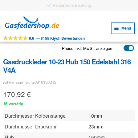
Persönliche Beratung
Zur
Zum
Navigation
Inhalt
Menü
springen
springen
9.6
—
8155 Kiyoh Bewertungen
Unte
Werkzeuge
öffne
Preise inkl. MwSt. anzeigen
Unte
Produkte
öffne
Gasdruckfeder 10-23 Hub 150 Edelstahl 316
Unte
Anwendungen
V4A
öffne
Unte
Kundenservice
Artikelnummer: G0610150045
öffne
FAQ
170,92
€
16 vorrätig
Durchmesser Kolbenstange
10mm
Durchmesser Druckrohr
23mm
Hub
150mm