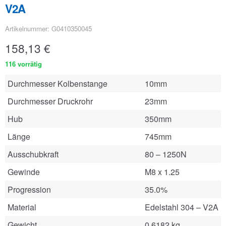
V2A
Artikelnummer: G0410350045
158,13
€
116 vorrätig
Durchmesser Kolbenstange
10mm
Durchmesser Druckrohr
23mm
Hub
350mm
Länge
745mm
Ausschubkraft
80 – 1250N
Gewinde
M8 x 1.25
Progression
35.0%
Material
Edelstahl 304 – V2A
Gewicht
0.6182 kg