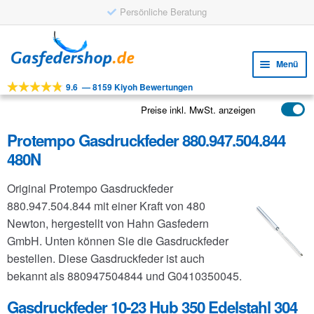
Persönliche Beratung
Zur
Zum
Navigation
Inhalt
Menü
springen
springen
9.6
—
8159 Kiyoh Bewertungen
Unte
Werkzeuge
öffne
Preise inkl. MwSt. anzeigen
Unte
Produkte
öffne
Protempo Gasdruckfeder 880.947.504.844
Unte
Anwendungen
480N
öffne
Unte
Kundenservice
Original Protempo Gasdruckfeder
öffne
FAQ
880.947.504.844 mit einer Kraft von 480
Newton, hergestellt von Hahn Gasfedern
GmbH. Unten können Sie die Gasdruckfeder
bestellen. Diese Gasdruckfeder ist auch
bekannt als 880947504844 und G0410350045.
Gasdruckfeder 10-23 Hub 350 Edelstahl 304