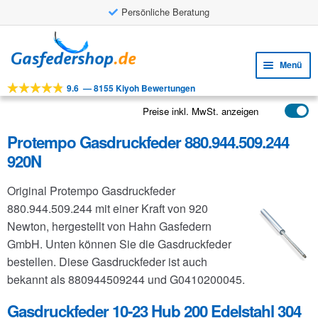
Persönliche Beratung
Zur
Zum
Navigation
Inhalt
Menü
springen
springen
9.6
—
8155 Kiyoh Bewertungen
Unte
Werkzeuge
öffne
Preise inkl. MwSt. anzeigen
Unte
Produkte
öffne
Protempo Gasdruckfeder 880.944.509.244
Unte
Anwendungen
920N
öffne
Unte
Kundenservice
Original Protempo Gasdruckfeder
öffne
FAQ
880.944.509.244 mit einer Kraft von 920
Newton, hergestellt von Hahn Gasfedern
GmbH. Unten können Sie die Gasdruckfeder
bestellen. Diese Gasdruckfeder ist auch
bekannt als 880944509244 und G0410200045.
Gasdruckfeder 10-23 Hub 200 Edelstahl 304