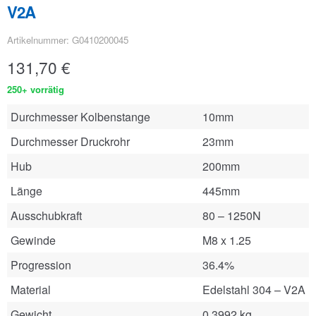
V2A
Artikelnummer: G0410200045
131,70
€
250+ vorrätig
Durchmesser Kolbenstange
10mm
Durchmesser Druckrohr
23mm
Hub
200mm
Länge
445mm
Ausschubkraft
80 – 1250N
Gewinde
M8 x 1.25
Progression
36.4%
Material
Edelstahl 304 – V2A
Gewicht
0.3992 kg