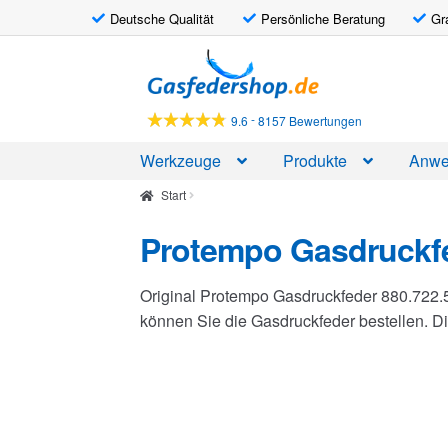
Deutsche Qualität
Persönliche Beratung
Gr
Zur
Zum
Navigation
Inhalt
springen
springen
-
9.6
8157 Bewertungen
Werkzeuge
Produkte
Anwe
Start
Protempo Gasdruckfe
Original Protempo Gasdruckfeder 880.722.
können Sie die Gasdruckfeder bestellen. 