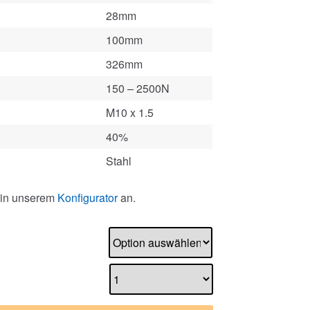
28mm
100mm
326mm
150 – 2500N
M10 x 1.5
40%
Stahl
 in unserem
Konfigurator
an.