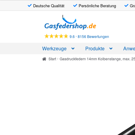
Deutsche Qualität
Persönliche Beratung
Gr
Zur
Zum
Navigation
Inhalt
springen
springen
-
9.6
8156 Bewertungen
Werkzeuge
Produkte
Anwe
Start
Gasdruckfedern 14mm Kolbenstange, max. 