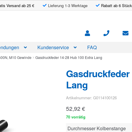
atis Versand ab 25 €
Lieferung 1-3 Werktage
Rabatt ab 6 Stück
ndungen
Kundenservice
FAQ
2500N, M10 Gewinde
Gasdruckfeder 14-28 Hub 100 Extra Lang
Gasdruckfeder 
Lang
Artikelnummer: G0114100126
52,92
€
70 vorrätig
Durchmesser Kolbenstange