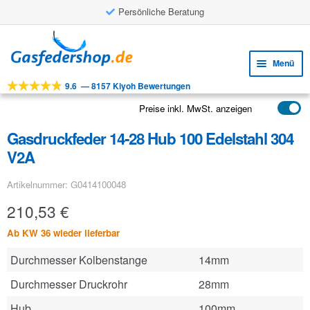
Persönliche Beratung
Zur
Zum
Navigation
Inhalt
Menü
springen
springen
9.6
—
8157 Kiyoh Bewertungen
Unte
Werkzeuge
öffne
Preise inkl. MwSt. anzeigen
Unte
Produkte
öffne
Gasdruckfeder 14-28 Hub 100 Edelstahl 304
Unte
Anwendungen
V2A
öffne
Unte
Kundenservice
Artikelnummer: G0414100048
öffne
FAQ
210,53
€
Ab KW 36 wieder lieferbar
Durchmesser Kolbenstange
14mm
Durchmesser Druckrohr
28mm
Hub
100mm