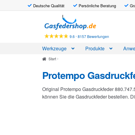
Deutsche Qualität
Persönliche Beratung
Gr
Zur
Zum
Navigation
Inhalt
springen
springen
-
9.6
8157 Bewertungen
Werkzeuge
Produkte
Anwe
Start
Protempo Gasdruckfe
Original Protempo Gasdruckfeder 880.747.
können Sie die Gasdruckfeder bestellen. 