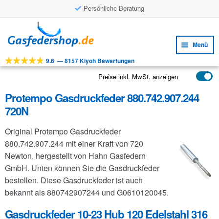
Persönliche Beratung
Zur
Zum
Navigation
Inhalt
Menü
springen
springen
9.6
—
8157 Kiyoh Bewertungen
Unte
Werkzeuge
öffne
Preise inkl. MwSt. anzeigen
Unte
Produkte
öffne
Protempo Gasdruckfeder 880.742.907.244
Unte
Anwendungen
720N
öffne
Unte
Kundenservice
Original Protempo Gasdruckfeder
öffne
FAQ
880.742.907.244 mit einer Kraft von 720
Newton, hergestellt von Hahn Gasfedern
GmbH. Unten können Sie die Gasdruckfeder
bestellen. Diese Gasdruckfeder ist auch
bekannt als 880742907244 und G0610120045.
Gasdruckfeder 10-23 Hub 120 Edelstahl 316