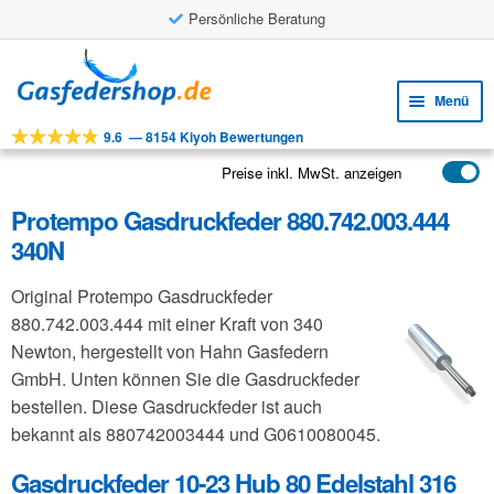
Persönliche Beratung
Zur
Zum
Navigation
Inhalt
Menü
springen
springen
9.6
—
8154 Kiyoh Bewertungen
Unte
Werkzeuge
öffne
Preise inkl. MwSt. anzeigen
Unte
Produkte
öffne
Protempo Gasdruckfeder 880.742.003.444
Unte
Anwendungen
340N
öffne
Unte
Kundenservice
Original Protempo Gasdruckfeder
öffne
FAQ
880.742.003.444 mit einer Kraft von 340
Newton, hergestellt von Hahn Gasfedern
GmbH. Unten können Sie die Gasdruckfeder
bestellen. Diese Gasdruckfeder ist auch
bekannt als 880742003444 und G0610080045.
Gasdruckfeder 10-23 Hub 80 Edelstahl 316