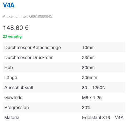
V4A
Artikelnummer: G0610080045
148,60
€
23 vorrätig
Durchmesser Kolbenstange
10mm
Durchmesser Druckrohr
23mm
Hub
80mm
Länge
205mm
Ausschubkraft
80 – 1250N
Gewinde
M8 x 1.25
Progression
30%
Material
Edelstahl 316 – V4A