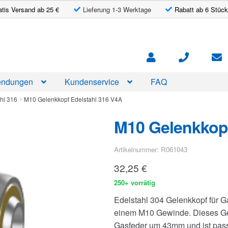
atis Versand ab 25 €
Lieferung 1-3 Werktage
Rabatt ab 6 Stück
ndungen
Kundenservice
FAQ
hl 316
M10 Gelenkkopf Edelstahl 316 V4A
M10 Gelenkkopf
Artikelnummer: R061043
32,25
€
250+ vorrätig
Edelstahl 304 Gelenkkopf für 
einem M10 Gewinde. Dieses Gel
Gasfeder um 43mm und ist pass