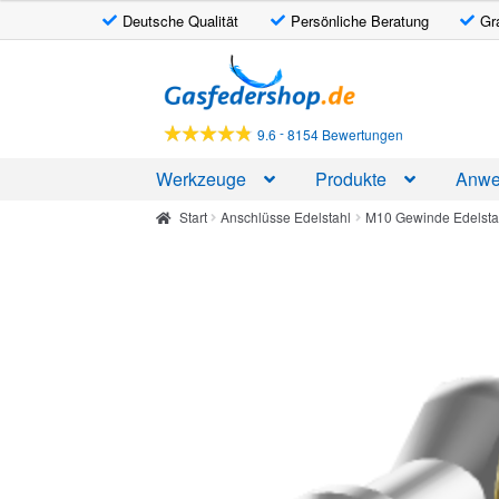
Deutsche Qualität
Persönliche Beratung
Gr
Zur
Zum
Navigation
Inhalt
springen
springen
-
9.6
8154 Bewertungen
Werkzeuge
Produkte
Anwe
Start
Anschlüsse Edelstahl
M10 Gewinde Edelsta