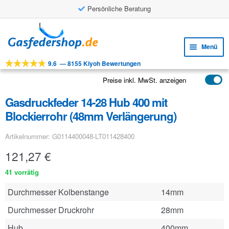
Persönliche Beratung
Zur
Zum
Navigation
Inhalt
Menü
springen
springen
9.6
—
8155 Kiyoh Bewertungen
Unte
Werkzeuge
öffne
Preise inkl. MwSt. anzeigen
Unte
Produkte
öffne
Gasdruckfeder 14-28 Hub 400 mit
Unte
Anwendungen
Blockierrohr (48mm Verlängerung)
öffne
Unte
Kundenservice
Artikelnummer: G0114400048-LT011428400
öffne
FAQ
121,27
€
41 vorrätig
Durchmesser Kolbenstange
14mm
Durchmesser Druckrohr
28mm
Hub
400mm