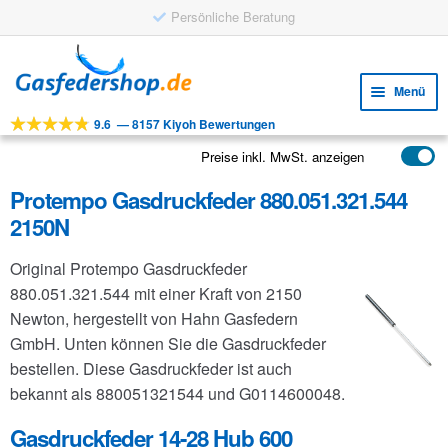
Persönliche Beratung
Zur
Zum
Navigation
Inhalt
Menü
springen
springen
9.6
—
8157 Kiyoh Bewertungen
Unte
Werkzeuge
öffne
Preise inkl. MwSt. anzeigen
Unte
Produkte
öffne
Protempo Gasdruckfeder 880.051.321.544
Unte
Anwendungen
2150N
öffne
Unte
Kundenservice
Original Protempo Gasdruckfeder
öffne
FAQ
880.051.321.544 mit einer Kraft von 2150
Newton, hergestellt von Hahn Gasfedern
GmbH. Unten können Sie die Gasdruckfeder
bestellen. Diese Gasdruckfeder ist auch
bekannt als 880051321544 und G0114600048.
Gasdruckfeder 14-28 Hub 600