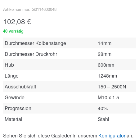
Artikelnummer: G0114600048
102,08
€
40 vorrätig
Durchmesser Kolbenstange
14mm
Durchmesser Druckrohr
28mm
Hub
600mm
Länge
1248mm
Ausschubkraft
150 – 2500N
Gewinde
M10 x 1.5
Progression
40%
Material
Stahl
Sehen Sie sich diese Gasfeder in unserem
Konfigurator
an.