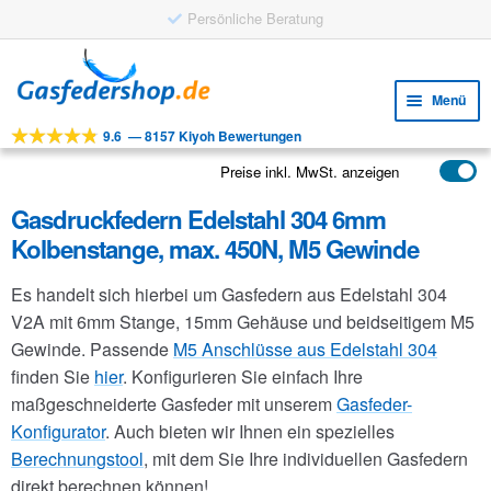
Persönliche Beratung
Zur
Zum
Navigation
Inhalt
Menü
springen
springen
9.6
—
8157 Kiyoh Bewertungen
Unte
Werkzeuge
öffne
Preise inkl. MwSt. anzeigen
Unte
Produkte
öffne
Gasdruckfedern Edelstahl 304 6mm
Unte
Anwendungen
Kolbenstange, max. 450N, M5 Gewinde
öffne
Unte
Kundenservice
Es handelt sich hierbei um Gasfedern aus Edelstahl 304
öffne
FAQ
V2A mit 6mm Stange, 15mm Gehäuse und beidseitigem M5
Gewinde. Passende
M5 Anschlüsse aus Edelstahl 304
finden Sie
hier
. Konfigurieren Sie einfach Ihre
maßgeschneiderte Gasfeder mit unserem
Gasfeder-
Konfigurator
. Auch bieten wir Ihnen ein spezielles
Berechnungstool
, mit dem Sie Ihre individuellen Gasfedern
direkt berechnen können!