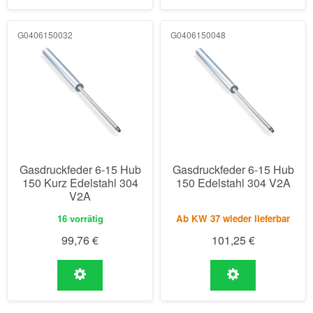
G0406150032
G0406150048
Gasdruckfeder 6-15 Hub
Gasdruckfeder 6-15 Hub
150 Kurz Edelstahl 304
150 Edelstahl 304 V2A
V2A
16 vorrätig
Ab KW 37 wieder lieferbar
99,76
€
101,25
€