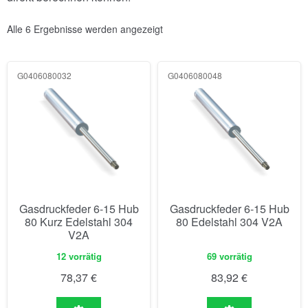
Alle 6 Ergebnisse werden angezeigt
G0406080032
G0406080048
Gasdruckfeder 6-15 Hub
Gasdruckfeder 6-15 Hub
80 Kurz Edelstahl 304
80 Edelstahl 304 V2A
V2A
12 vorrätig
69 vorrätig
78,37
€
83,92
€