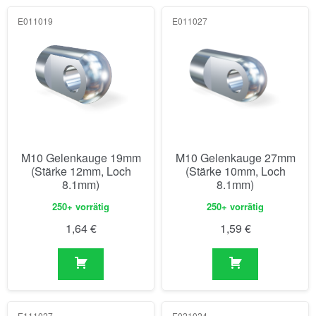
E011019
E011027
M10 Gelenkauge 19mm
M10 Gelenkauge 27mm
(Stärke 12mm, Loch
(Stärke 10mm, Loch
8.1mm)
8.1mm)
250+ vorrätig
250+ vorrätig
1,64
€
1,59
€
E111027
E021024