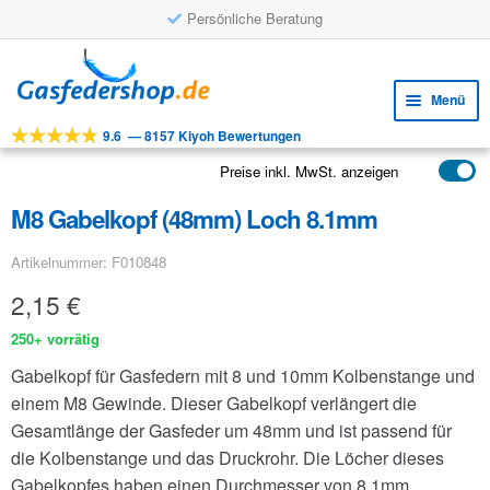
Persönliche Beratung
Zur
Zum
Navigation
Inhalt
Menü
springen
springen
9.6
—
8157 Kiyoh Bewertungen
Unte
Werkzeuge
öffne
Preise inkl. MwSt. anzeigen
Unte
Produkte
öffne
M8 Gabelkopf (48mm) Loch 8.1mm
Unte
Anwendungen
öffne
Artikelnummer: F010848
Unte
Kundenservice
öffne
2,15
€
FAQ
250+ vorrätig
Gabelkopf für Gasfedern mit 8 und 10mm Kolbenstange und
einem M8 Gewinde. Dieser Gabelkopf verlängert die
Gesamtlänge der Gasfeder um 48mm und ist passend für
die Kolbenstange und das Druckrohr. Die Löcher dieses
Gabelkopfes haben einen Durchmesser von 8.1mm.