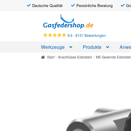
Deutsche Qualität
Persönliche Beratung
Gr
Zur
Zum
Navigation
Inhalt
springen
springen
-
9.6
8157 Bewertungen
Werkzeuge
Produkte
Anwe
Start
Anschlüsse Edelstahl
M5 Gewinde Edelstah