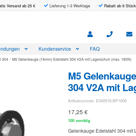
atis Versand ab 25 €
Lieferung 1-3 Werktage
Rabatt ab 6 Stück
ndungen
Kundenservice
FAQ
l 304
M5 Gelenkauge (16mm) Edelstahl 304 V2A mit Lagerschuh (max. 180N)
M5 Gelenkauge
304 V2A mit La
Artikelnummer: E040516-BP1606
17,25
€
100 vorrätig
Gelenkauge Edelstahl 304 mit 