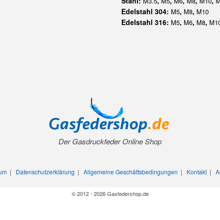
Stahl:
,
,
,
,
,
M3.5
M5
M6
M8
M10
M
Edelstahl 304:
,
,
M5
M8
M10
Edelstahl 316:
,
,
,
M5
M6
M8
M1
Der Gasdruckfeder Online Shop
sum
|
Datenschutzerklärung
|
Allgemeine Geschäftsbedingungen
|
Kontakt
|
A
© 2012 - 2026 Gasfedershop.de