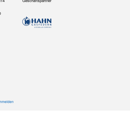
14
Geschäftspartner
0
nmelden