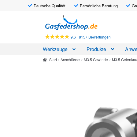
Deutsche Qualität
Persönliche Beratung
Gr
Zur
Zum
Navigation
Inhalt
springen
springen
-
9.6
8157 Bewertungen
Werkzeuge
Produkte
Anwe
Start
Anschlüsse
M3.5 Gewinde
M3.5 Gelenkau