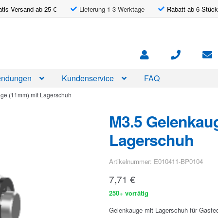
atis Versand ab 25 €
Lieferung 1-3 Werktage
Rabatt ab 6 Stück
ndungen
Kundenservice
FAQ
ge (11mm) mit Lagerschuh
M3.5 Gelenkau
Lagerschuh
Artikelnummer: E010411-BP0104
7,71
€
250+ vorrätig
Gelenkauge mit Lagerschuh für Gasfe