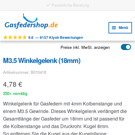
Gratis Versand ab 25 €
Zur
Zum
Navigation
Inhalt
Menü
springen
springen
9.6
—
8157 Kiyoh Bewertungen
Unte
Werkzeuge
öffne
Preise inkl. MwSt. anzeigen
Unte
Produkte
öffne
M3.5 Winkelgelenk (18mm)
Unte
Anwendungen
öffne
Artikelnummer: B010418
Unte
Kundenservice
öffne
4,78
€
FAQ
250+ vorrätig
Winkelgelenk für Gasfedern mit 4mm Kolbenstange und
einem M3.5 Gewinde. Dieses Winkelgelenk verlängert die
Gesamtlänge der Gasfeder um 18mm und ist passend für
die Kolbenstange und das Druckrohr. Kugel 8mm.
So entfernen Sie die Kugel aus der Kugelpfanne: