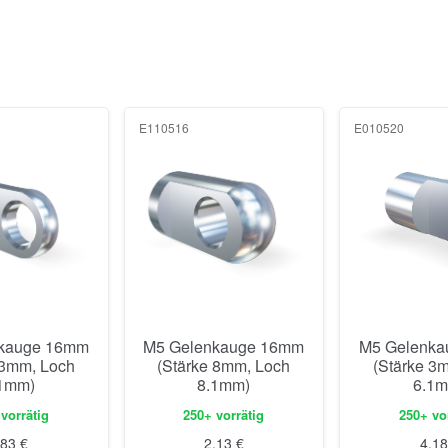
E110516
E010520
kauge 16mm
M5 Gelenkauge 16mm
M5 Gelenk
 3mm, Loch
(Stärke 8mm, Loch
(Stärke 3
1mm)
8.1mm)
6.1
vorrätig
250+ vorrätig
250+ vo
,83
€
2,13
€
4,1