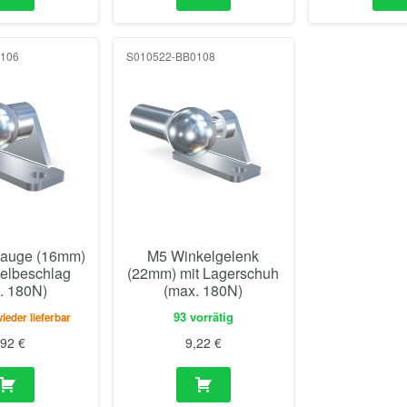
106
S010522-BB0108
auge (16mm)
M5 Winkelgelenk
kelbeschlag
(22mm) mit Lagerschuh
. 180N)
(max. 180N)
93 vorrätig
eder lieferbar
,92
€
9,22
€