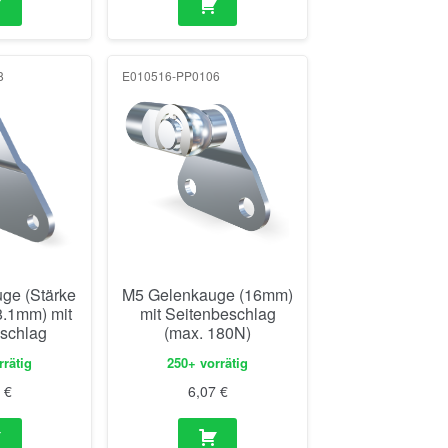
8
E010516-PP0106
ge (Stärke
M5 Gelenkauge (16mm)
.1mm) mit
mit Seitenbeschlag
schlag
(max. 180N)
rrätig
250+ vorrätig
4
€
6,07
€