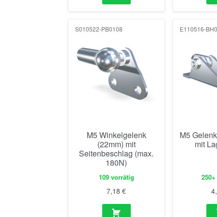
S010522-PB0108
E110516-BH
M5 Winkelgelenk
M5 Gelenk
(22mm) mit
mit L
Seitenbeschlag (max.
180N)
109 vorrätig
250+ 
7,18
€
4