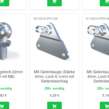
E010516-PP1106
E110516-PP010
gelenk 22mm
M5 Gelenkauge (Stärke
M5 Gelenkau
l mit M8)
6mm, Loch 6.1mm) mit
8mm, Loch 8
Seitenbeschlag
Seitenbe
vorrätig
250+ vorrätig
250+ vo
,82
€
5,29
€
5,1