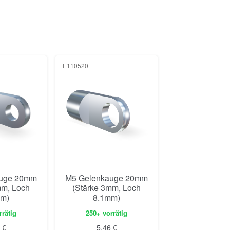
E110520
auge 20mm
M5 Gelenkauge 20mm
mm, Loch
(Stärke 3mm, Loch
mm)
8.1mm)
rrätig
250+ vorrätig
8
€
5,46
€