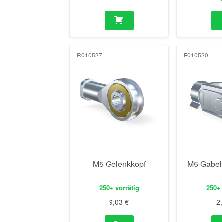
R010527
F010520
M5 Gelenkkopf
M5 Gabel
250+ vorrätig
250+ 
9,03
€
2