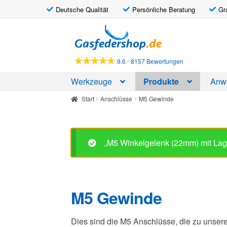
Deutsche Qualität
Persönliche Beratung
Gr
Zur
Zum
Navigation
Inhalt
springen
springen
-
9.6
8157 Bewertungen
Werkzeuge
Produkte
Anw
Start
Anschlüsse
M5 Gewinde
„M5 Winkelgelenk (22mm) mit Lag
M5 Gewinde
Dies sind die M5 Anschlüsse, die zu unser