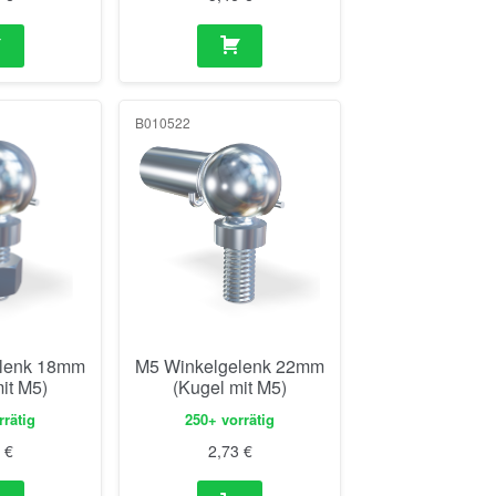
B010522
elenk 18mm
M5 Winkelgelenk 22mm
it M5)
(Kugel mit M5)
rrätig
250+ vorrätig
8
€
2,73
€