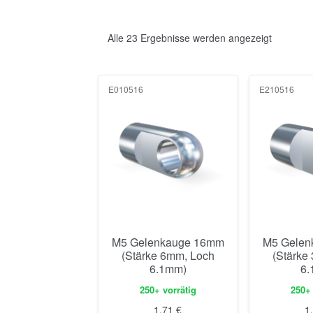
Alle 23 Ergebnisse werden angezeigt
E010516
E210516
M5 Gelenkauge 16mm
M5 Gelen
(Stärke 6mm, Loch
(Stärke
6.1mm)
6.
250+ vorrätig
250+ 
1,71
€
1