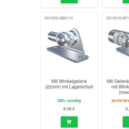
S010522-BB0110
E010516-BP1
M5 Winkelgelenk
M5 Gelenk
(22mm) mit Lagerschuh
mit Win
(max
250+ vorrätig
Ab KW 38 wi
8,38
€
6