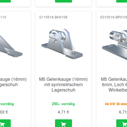
0110
E110516-BH0108
E010516-BP010
auge (16mm)
M5 Gelenkauge (16mm)
M5 Gelenkau
agerschuh
mit symmetrischem
6mm, Loch 6
Lagerschuh
Winkelbe
vorrätig
250+ vorrätig
Ab KW 38 wied
,02
€
4,71
€
6,7