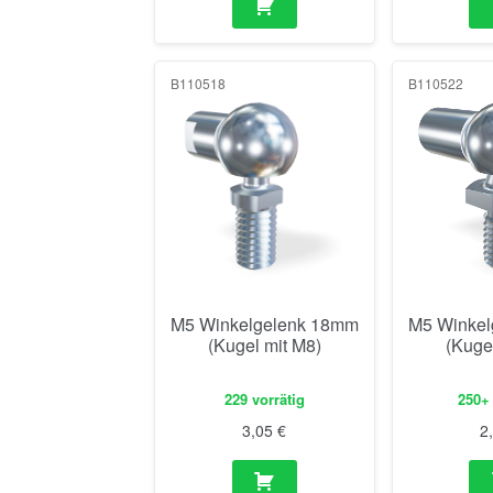
B110518
B110522
M5 Winkelgelenk 18mm
M5 Winkel
(Kugel mit M8)
(Kuge
229 vorrätig
250+ 
3,05
€
2