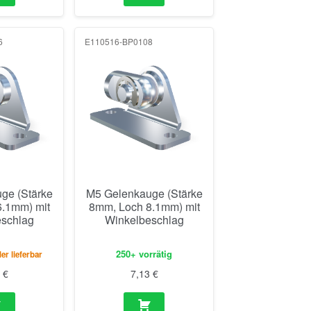
6
E110516-BP0108
ge (Stärke
M5 Gelenkauge (Stärke
.1mm) mit
8mm, Loch 8.1mm) mit
schlag
Winkelbeschlag
250+ vorrätig
er lieferbar
1
€
7,13
€