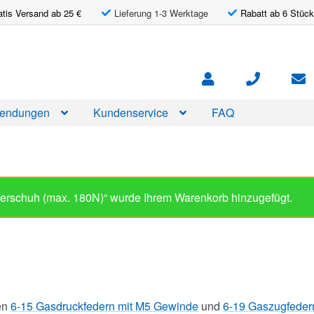
atis Versand ab 25 €
Lieferung 1-3 Werktage
Rabatt ab 6 Stück
endungen
Kundenservice
FAQ
erschuh (max. 180N)“ wurde Ihrem Warenkorb hinzugefügt.
en
6-15 Gasdruckfedern mit M5 Gewinde
und
6-19 Gaszugfeder