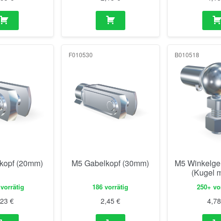
F010530
B010518
kopf (20mm)
M5 Gabelkopf (30mm)
M5 Winkelg
(Kugel m
vorrätig
186 vorrätig
250+ vo
,23
€
2,45
€
4,7