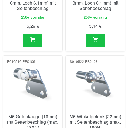
6mm, Loch 6.1mm) mit
8mm, Loch 8.1mm) mit
Seitenbeschlag
Seitenbeschlag
250+ vorrätig
250+ vorrätig
5,29
€
5,14
€
E010516-PP0106
S010522-PB0108
M5 Gelenkauge (16mm)
M5 Winkelgelenk (22mm)
mit Seitenbeschlag (max.
mit Seitenbeschlag (max.
180N)
180N)