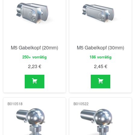
M5 Gabelkopf (20mm)
M5 Gabelkopf (30mm)
250+ vorrätig
186 vorrätig
2,23
€
2,45
€
B010518
B010522