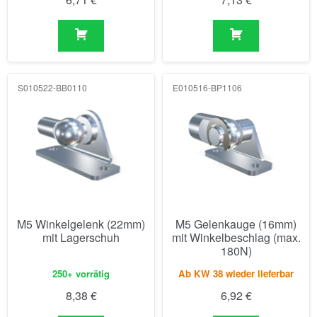
S010522-BB0110
E010516-BP1106
M5 Winkelgelenk (22mm)
M5 Gelenkauge (16mm)
mit Lagerschuh
mit Winkelbeschlag (max.
180N)
250+ vorrätig
Ab KW 38 wieder lieferbar
8,38
€
6,92
€