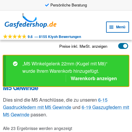
Persönliche Beratung
Zur
Zum
Navigation
Inhalt
Menü
springen
springen
9.6
—
8155 Kiyoh Bewertungen
Unte
Werkzeuge
öffne
Preise inkl. MwSt. anzeigen
Unte
Produkte
öffne
Unte
Anwendungen
„M5 Winkelgelenk 22mm (Kugel mit M8)“
öffne
wurde Ihrem Warenkorb hinzugefügt.
Unte
Kundenservice
Warenkorb anzeigen
öffne
M5 Gewinde
FAQ
Dies sind die M5 Anschlüsse, die zu unseren
6-15
Gasdruckfedern mit M5 Gewinde
und
6-19 Gaszugfedern mit
M5 Gewinde
passen.
Alle 23 Ergebnisse werden angezeigt