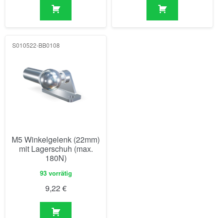
S010522-BB0108
M5 Winkelgelenk (22mm)
mit Lagerschuh (max.
180N)
93 vorrätig
9,22
€