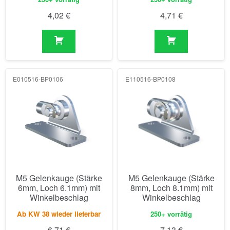
4,02
€
4,71
€
E010516-BP0106
E110516-BP0108
M5 Gelenkauge (Stärke
M5 Gelenkauge (Stärke
6mm, Loch 6.1mm) mit
8mm, Loch 8.1mm) mit
Winkelbeschlag
Winkelbeschlag
Ab KW 38 wieder lieferbar
250+ vorrätig
6,71
€
7,13
€