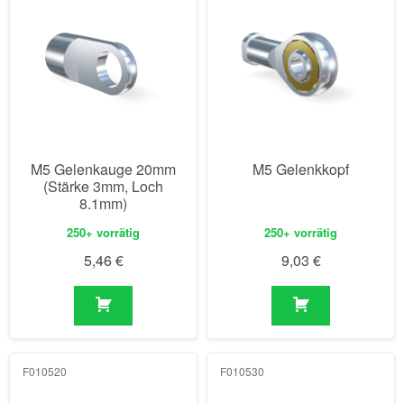
M5 Gelenkauge 20mm
M5 Gelenkkopf
(Stärke 3mm, Loch
8.1mm)
250+ vorrätig
250+ vorrätig
5,46
€
9,03
€
F010520
F010530