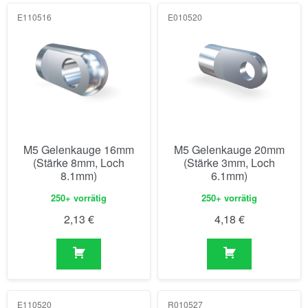
E110516
E010520
M5 Gelenkauge 16mm
M5 Gelenkauge 20mm
(Stärke 8mm, Loch
(Stärke 3mm, Loch
8.1mm)
6.1mm)
250+ vorrätig
250+ vorrätig
2,13
€
4,18
€
E110520
R010527