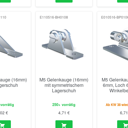
0110
E110516-BH0108
E010516-BP010
auge (16mm)
M5 Gelenkauge (16mm)
M5 Gelenkau
agerschuh
mit symmetrischem
6mm, Loch 6
Lagerschuh
Winkelbe
vorrätig
250+ vorrätig
Ab KW 38 wied
,02
€
4,71
€
6,7