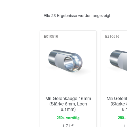
Alle 23 Ergebnisse werden angezeigt
E010516
E210516
M5 Gelenkauge 16mm
M5 Gelen
(Stärke 6mm, Loch
(Stärke
6.1mm)
6.
250+ vorrätig
250+ 
1,71
€
1