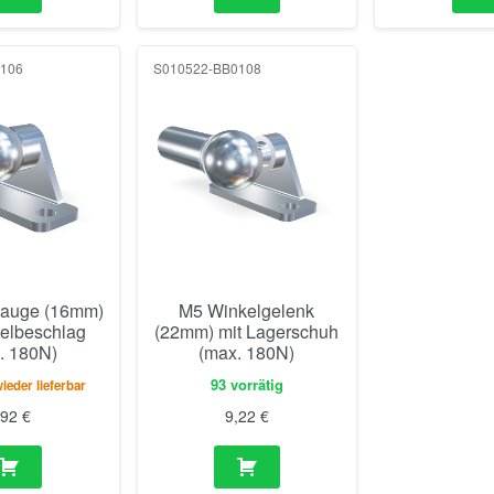
106
S010522-BB0108
auge (16mm)
M5 Winkelgelenk
kelbeschlag
(22mm) mit Lagerschuh
. 180N)
(max. 180N)
93 vorrätig
eder lieferbar
,92
€
9,22
€