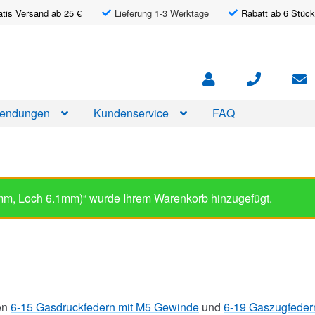
atis Versand ab 25 €
Lieferung 1-3 Werktage
Rabatt ab 6 Stück
endungen
Kundenservice
FAQ
m, Loch 6.1mm)“ wurde Ihrem Warenkorb hinzugefügt.
en
6-15 Gasdruckfedern mit M5 Gewinde
und
6-19 Gaszugfeder