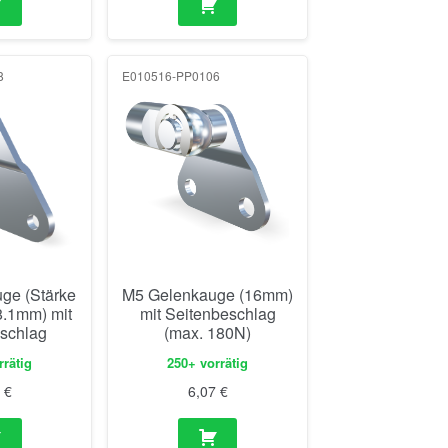
8
E010516-PP0106
ge (Stärke
M5 Gelenkauge (16mm)
.1mm) mit
mit Seitenbeschlag
schlag
(max. 180N)
rrätig
250+ vorrätig
4
€
6,07
€