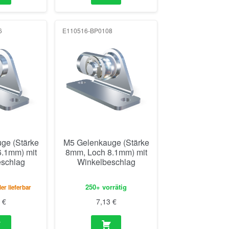
6
E110516-BP0108
ge (Stärke
M5 Gelenkauge (Stärke
.1mm) mit
8mm, Loch 8.1mm) mit
schlag
Winkelbeschlag
250+ vorrätig
er lieferbar
1
€
7,13
€