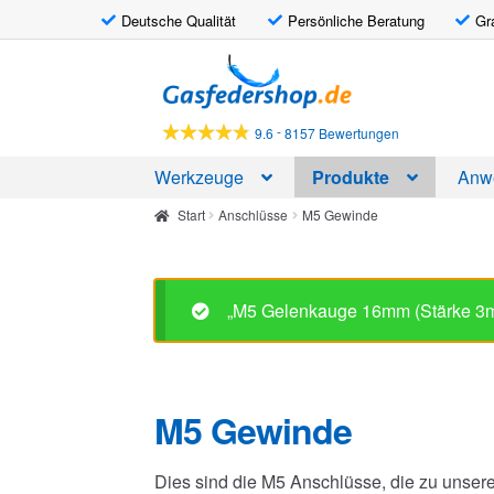
Deutsche Qualität
Persönliche Beratung
Gr
Zur
Zum
Navigation
Inhalt
springen
springen
-
9.6
8157 Bewertungen
Werkzeuge
Produkte
Anw
Start
Anschlüsse
M5 Gewinde
„M5 Gelenkauge 16mm (Stärke 3m
M5 Gewinde
Dies sind die M5 Anschlüsse, die zu unser