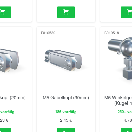
F010530
B010518
kopf (20mm)
M5 Gabelkopf (30mm)
M5 Winkelg
(Kugel m
vorrätig
186 vorrätig
250+ vo
,23
€
2,45
€
4,7