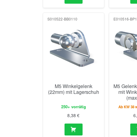
S010522-BB0110
E010516-BP1
M5 Winkelgelenk
M5 Gelenk
(22mm) mit Lagerschuh
mit Win
(max
250+ vorrätig
Ab KW 38 wi
8,38
€
6