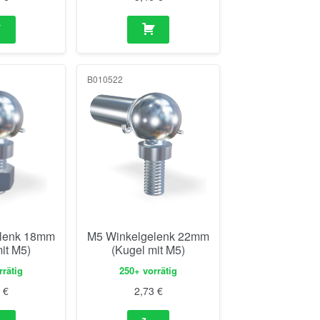
B010522
elenk 18mm
M5 Winkelgelenk 22mm
it M5)
(Kugel mit M5)
rrätig
250+ vorrätig
8
€
2,73
€