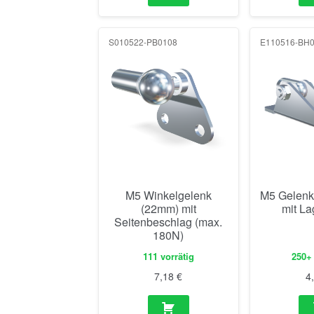
S010522-PB0108
E110516-BH
M5 Winkelgelenk
M5 Gelenk
(22mm) mit
mit L
Seitenbeschlag (max.
180N)
111 vorrätig
250+ 
7,18
€
4