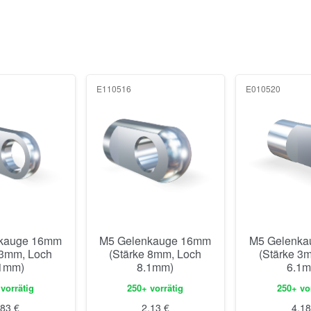
E110516
E010520
kauge 16mm
M5 Gelenkauge 16mm
M5 Gelenk
 3mm, Loch
(Stärke 8mm, Loch
(Stärke 3
1mm)
8.1mm)
6.1
vorrätig
250+ vorrätig
250+ vo
,83
€
2,13
€
4,1