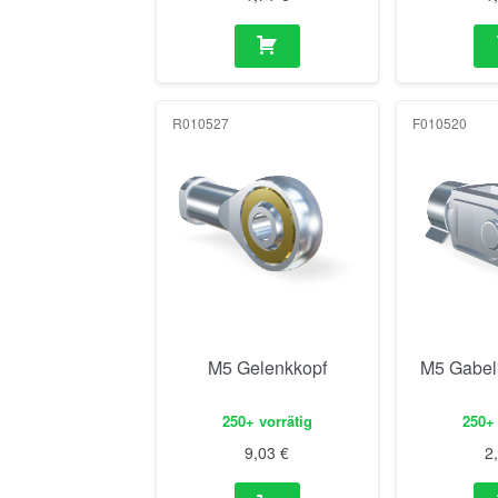
R010527
F010520
M5 Gelenkkopf
M5 Gabel
250+ vorrätig
250+ 
9,03
€
2