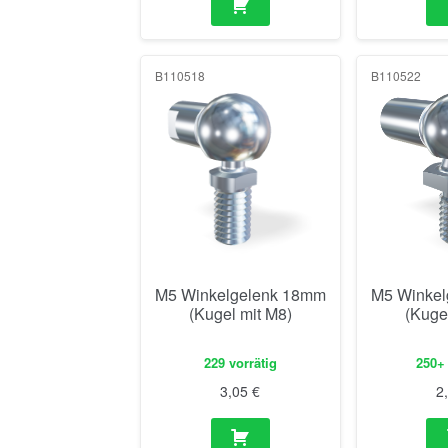
B110518
B110522
M5 Winkelgelenk 18mm
M5 Winkel
(Kugel mit M8)
(Kuge
229 vorrätig
250+ 
3,05
€
2