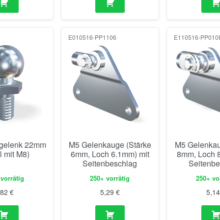
E010516-PP1106
E110516-PP010
gelenk 22mm
M5 Gelenkauge (Stärke
M5 Gelenkau
l mit M8)
6mm, Loch 6.1mm) mit
8mm, Loch 8
Seitenbeschlag
Seitenbe
vorrätig
250+ vorrätig
250+ vo
,82
€
5,29
€
5,1