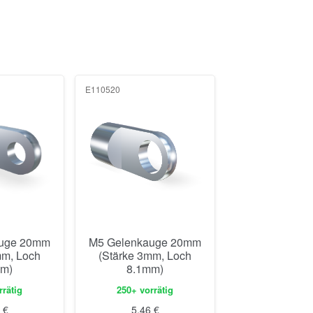
E110520
auge 20mm
M5 Gelenkauge 20mm
mm, Loch
(Stärke 3mm, Loch
mm)
8.1mm)
rrätig
250+ vorrätig
8
€
5,46
€