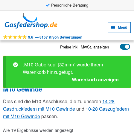
Persönliche Beratung
Zur
Zum
Navigation
Inhalt
Menü
springen
springen
9.6
—
8157 Kiyoh Bewertungen
Unte
Werkzeuge
öffne
Preise inkl. MwSt. anzeigen
Unte
Produkte
öffne
Unte
Anwendungen
„M10 Gabelkopf (32mm)“ wurde Ihrem
öffne
Warenkorb hinzugefügt.
Unte
Kundenservice
Warenkorb anzeigen
öffne
M10 Gewinde
FAQ
Dies sind die M10 Anschlüsse, die zu unseren
14-28
Gasdruckfedern mit M10 Gewinde
und
10-28 Gaszugfedern
mit M10 Gewinde
passen.
Alle 19 Ergebnisse werden angezeigt