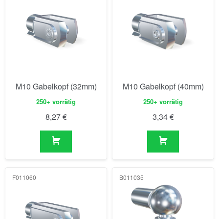
M10 Gabelkopf (32mm)
M10 Gabelkopf (40mm)
250+ vorrätig
250+ vorrätig
8,27
€
3,34
€
F011060
B011035