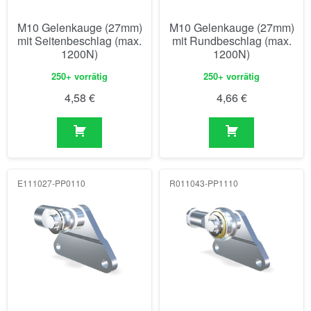
M10 Gelenkauge (27mm)
M10 Gelenkauge (27mm)
mit Seitenbeschlag (max.
mit Rundbeschlag (max.
1200N)
1200N)
250+ vorrätig
250+ vorrätig
4,58
€
4,66
€
E111027-PP0110
R011043-PP1110