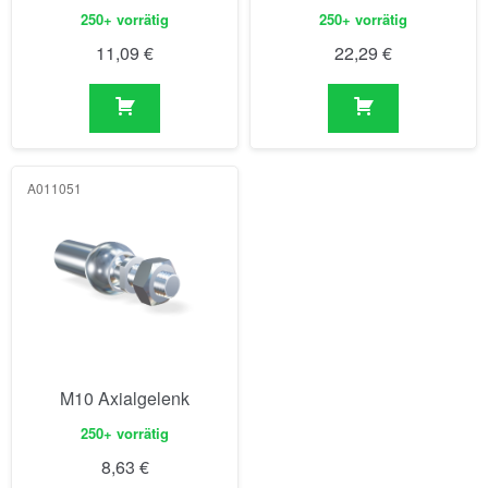
250+ vorrätig
250+ vorrätig
11,09
€
22,29
€
A011051
M10 Axialgelenk
250+ vorrätig
8,63
€