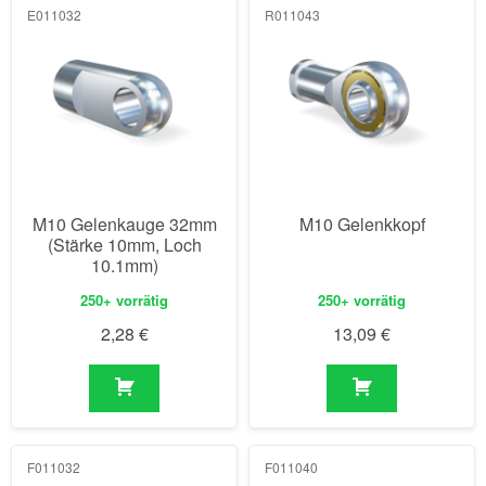
E011032
R011043
M10 Gelenkauge 32mm
M10 Gelenkkopf
(Stärke 10mm, Loch
10.1mm)
250+ vorrätig
250+ vorrätig
2,28
€
13,09
€
F011032
F011040