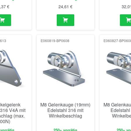
kelgelenk
M8 Gelenkauge (19mm)
M8 Gelenka
 316 V4A mit
Edelstahl 316 mit
Edelstahl
schlag (max.
Winkelbeschlag
Winkelbe
00N)
vorrätig
250+ vorrätig
250+ vo
7,91
€
16,48
€
22,4