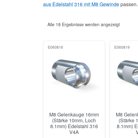
E060816
E060819
M8 Gelenkauge 16mm
M8 Gelen
(Stärke 10mm, Loch
(Stärke
8.1mm) Edelstahl 316
8.1mm) E
V4A
250+ vorrätig
250+ 
8,77
€
2