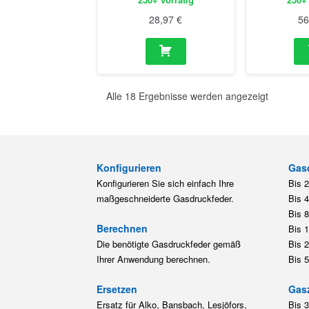
Konfigurieren
Gas
Konfigurieren Sie sich einfach Ihre
Bis 
maßgeschneiderte Gasdruckfeder.
Bis 
Bis 
Berechnen
Bis 
Die benötigte Gasdruckfeder gemäß
Bis 
Ihrer Anwendung berechnen.
Bis 
Ersetzen
Gas
Ersatz für Alko, Bansbach, Lesjöfors,
Bis 
Novotec, Protempo, Stabilus Lift-O-
Bis 
Mat, Suspa Gasfedern.
Bis 
Bis 