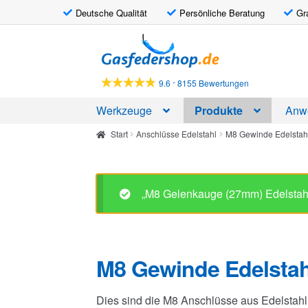
Deutsche Qualität
Persönliche Beratung
Gr
Zur
Zum
Navigation
Inhalt
springen
springen
-
9.6
8155 Bewertungen
Werkzeuge
Produkte
Anw
Start
Anschlüsse Edelstahl
M8 Gewinde Edelstah
M8 Gewinde Edelstah
Dies sind die M8 Anschlüsse aus Edelstahl
aus Edelstahl 316 mit M8 Gewinde
passen.
Alle 18 Ergebnisse werden angezeigt