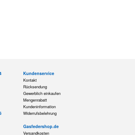
4
Kundenservice
Kontakt
Rücksendung
Gewerblich einkaufen
Mengenrabatt
Kundeninformation
6
Widerrufsbelehrung
Gasfedershop.de
Versandkosten
HAHN Gasfedern
Geschäftskunden
Bewertungen
14
Geschäftspartner
0