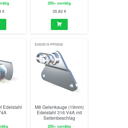
E060819-PP0608
 Edelstahl
M8 Gelenkauge (19mm)
V4A
Edelstahl 316 V4A mit
Seitenbeschlag
rätig
250+ vorrätig
1
€
14,03
€
8
E060819-BH0608