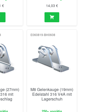
uge (27mm)
M8 Gelenkauge (19mm)
 316 mit
Edelstahl 316 V4A mit
schlag
Lagerschuh
rrätig
250+ vorrätig
0
€
23,06
€