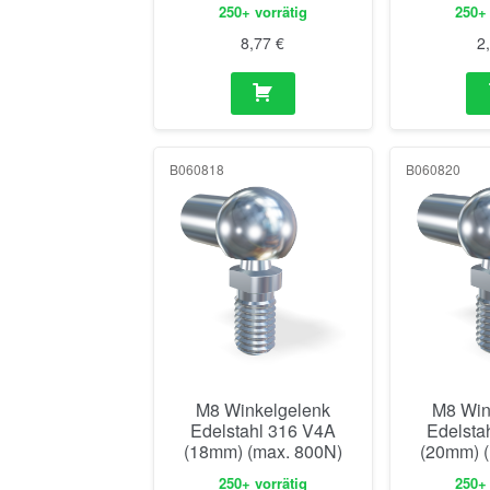
B060818
B060820
M8 Winkelgelenk
M8 Win
Edelstahl 316 V4A
Edelsta
(18mm) (max. 800N)
(20mm) 
250+ vorrätig
250+ 
17,37
€
1
E060827-PP0608
S060830-PB0