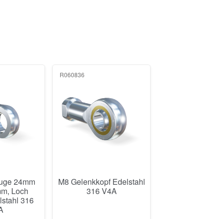
R060836
auge 24mm
M8 Gelenkkopf Edelstahl
mm, Loch
316 V4A
stahl 316
A
rrätig
250+ vorrätig
8
€
35,82
€