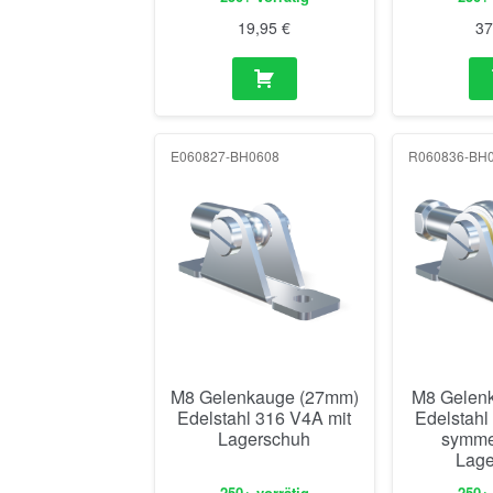
E060827-BH0608
R060836-BH
M8 Gelenkauge (27mm)
M8 Gelenk
Edelstahl 316 V4A mit
Edelstahl
Lagerschuh
symme
Lage
250+ vorrätig
250+ 
28,97
€
5
Alle 18 Ergebnisse werden angezeigt