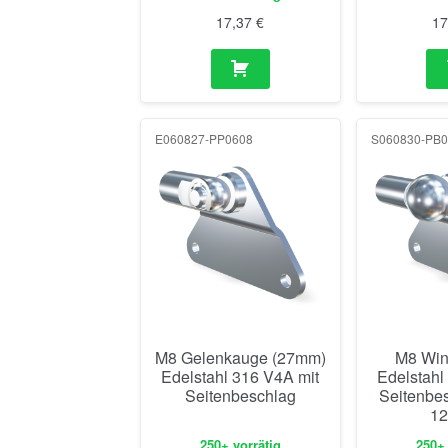
M8 Gelenkauge (27mm)
M8 Win
Edelstahl 316 V4A mit
Edelstahl
Seitenbeschlag
Seitenbe
12
250+ vorrätig
250+ 
19,95
€
3