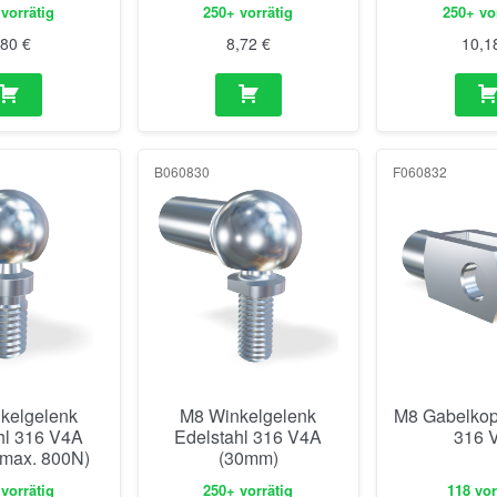
B060830
F060832
kelgelenk
M8 Winkelgelenk
M8 Gabelkopf
hl 316 V4A
Edelstahl 316 V4A
316 
(max. 800N)
(30mm)
vorrätig
250+ vorrätig
118 vor
7,37
€
24,61
€
32,0
613
E060819-BP0608
E060827-BP060