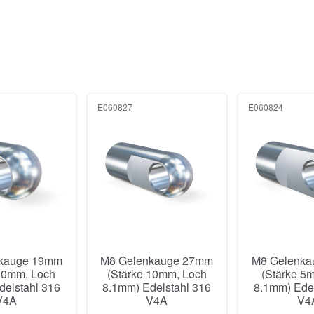
E060827
E060824
kauge 19mm
M8 Gelenkauge 27mm
M8 Gelenk
 10mm, Loch
(Stärke 10mm, Loch
(Stärke 5
delstahl 316
8.1mm) Edelstahl 316
8.1mm) Edel
V4A
V4A
V4
vorrätig
250+ vorrätig
250+ vo
,80
€
8,72
€
10,1