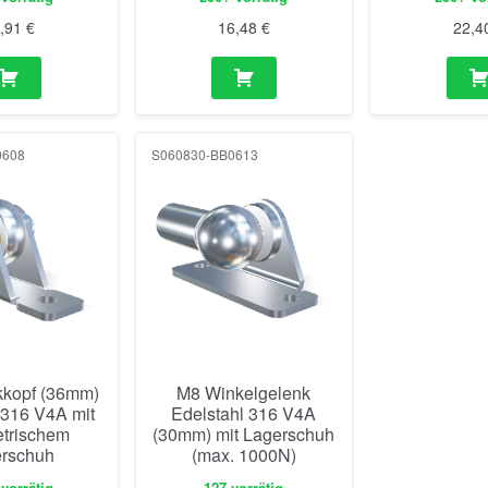
0608
S060830-BB0613
kopf (36mm)
M8 Winkelgelenk
 316 V4A mit
Edelstahl 316 V4A
trischem
(30mm) mit Lagerschuh
rschuh
(max. 1000N)
vorrätig
127 vorrätig
6,08
€
24,70
€