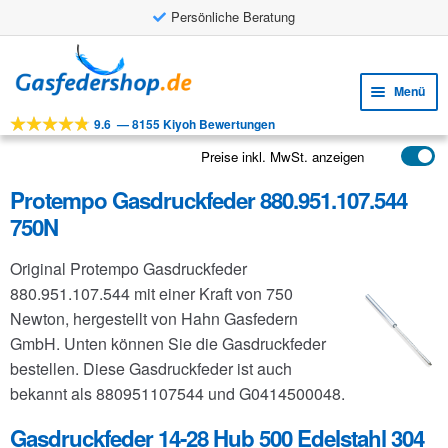
Persönliche Beratung
Zur
Zum
Navigation
Inhalt
Menü
springen
springen
9.6
—
8155 Kiyoh Bewertungen
Unte
Werkzeuge
öffne
Preise inkl. MwSt. anzeigen
Unte
Produkte
öffne
Protempo Gasdruckfeder 880.951.107.544
Unte
Anwendungen
750N
öffne
Unte
Kundenservice
Original Protempo Gasdruckfeder
öffne
FAQ
880.951.107.544 mit einer Kraft von 750
Newton, hergestellt von Hahn Gasfedern
GmbH. Unten können Sie die Gasdruckfeder
bestellen. Diese Gasdruckfeder ist auch
bekannt als 880951107544 und G0414500048.
Gasdruckfeder 14-28 Hub 500 Edelstahl 304