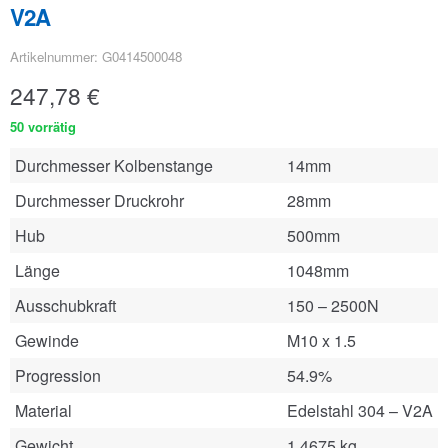
V2A
Artikelnummer: G0414500048
247,78
€
50 vorrätig
Durchmesser Kolbenstange
14mm
Durchmesser Druckrohr
28mm
Hub
500mm
Länge
1048mm
Ausschubkraft
150 – 2500N
Gewinde
M10 x 1.5
Progression
54.9%
Material
Edelstahl 304 – V2A
Gewicht
1.4675 kg